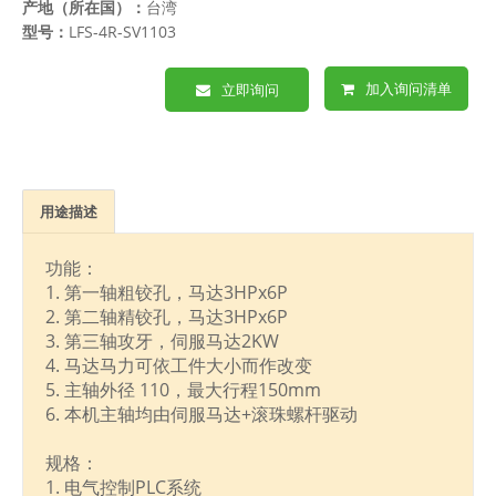
产地（所在国）：
台湾
型号：
LFS-4R-SV1103
加入询问清单
立即询问
用途描述
功能：
1. 第一轴粗铰孔，马达3HPx6P
2. 第二轴精铰孔，马达3HPx6P
3. 第三轴攻牙，伺服马达2KW
4. 马达马力可依工件大小而作改变
5. 主轴外径 110，最大行程150mm
6. 本机主轴均由伺服马达+滚珠螺杆驱动
规格：
1. 电气控制PLC系统