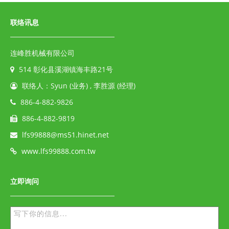
联络讯息
连峰胜机械有限公司
514 彰化县溪湖镇海丰路21号
联络人：Syun (业务) , 李胜源 (经理)
886-4-882-9826
886-4-882-9819
lfs99888@ms51.hinet.net
www.lfs99888.com.tw
立即询问