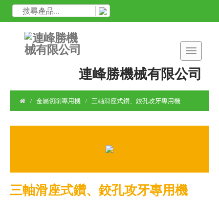
連峰勝機械有限公司
金屬切削專用機
三軸滑座式鑽、鉸孔攻牙專用機
三軸滑座式鑽、鉸孔攻牙專用機