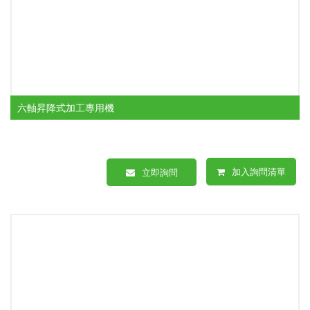
六軸昇降式加工專用機
加入詢問清單
立即詢問