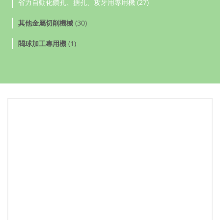
省力自動化鑽孔、搪孔、攻牙用專用機 (27)
其他金屬切削機械
(30)
閥球加工專用機
(1)