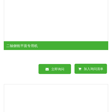
二轴侧铣平面专用机
加入询问清单
立即询问