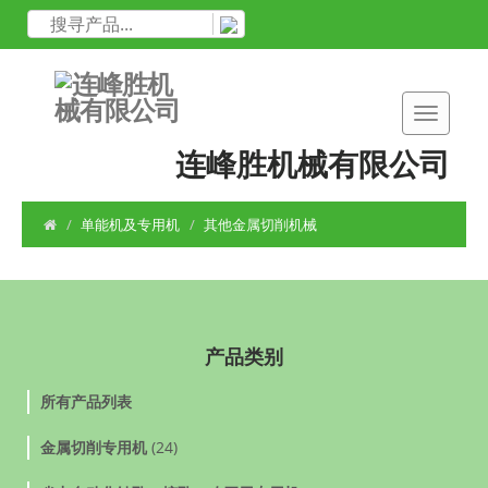
连峰胜机械有限公司
单能机及专用机
其他金属切削机械
产品类别
所有产品列表
金属切削专用机
(24)