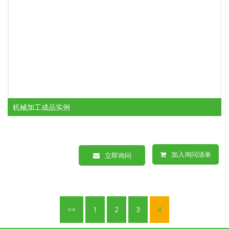
机械加工成品实例
加入询问清单
立即询问
<<
1
2
3
4