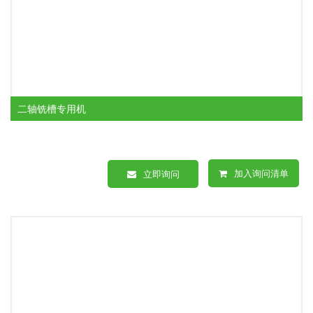
二轴铣槽专用机
加入询问清单
立即询问